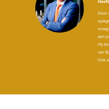
Hoofd
Door 
spieg
vraag
een j
Hij do
van B
Ook a